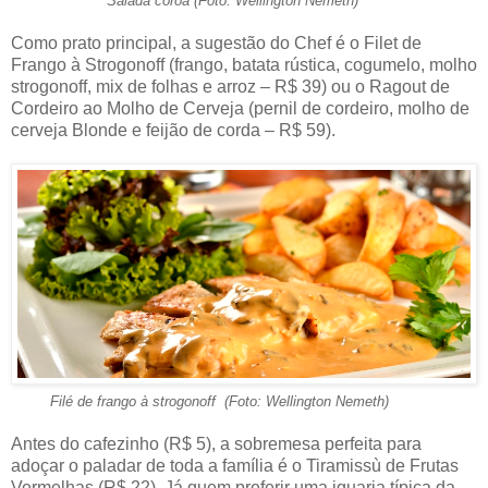
Salada coroa (Foto: Wellington Nemeth)
Como prato principal, a sugestão do Chef é o Filet de
Frango à Strogonoff (frango, batata rústica, cogumelo, molho
strogonoff, mix de folhas e arroz – R$ 39) ou o Ragout de
Cordeiro ao Molho de Cerveja (pernil de cordeiro, molho de
cerveja Blonde e feijão de corda – R$ 59).
Filé de frango à strogonoff (Foto: Wellington Nemeth)
Antes do cafezinho (R$ 5), a sobremesa perfeita para
adoçar o paladar de toda a família é o Tiramissù de Frutas
Vermelhas (R$ 22). Já quem preferir uma iguaria típica da