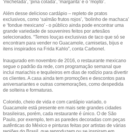
‘michelada’, ‘pina colada’, ‘margarita’ e o ‘mojito’.
Além desse delicioso cardápio – repleto de pratos
exclusivos, como ‘salmão frutos rojos’, ‘bolinho de machaca’
e ‘fondue mexicano’ - o público ainda pode encontrar uma
grande variedade de souvenires feitos por artesãos
selecionados. “Temos louças exclusivas de taco que só se
encontram para vender no Guacamole, camisetas, bijus e
itens inspirados na Frida Kahlo”, conta Carbonel.
Inaugurado em novembro de 2016, o restaurante mexicano
segue o padrão da rede, com programação semanal que
inclui mariachis e tequileiros em dias de rodízio para divertir
os clientes. A casa ainda tem promoções e descontos para
aniversariantes e outras comemorações, como despedida
de solteira e formaturas.
Colorido, cheio de vida e com cardápio variado, o
Guacamole está presente em mais sete grandes cidades
brasileiras, porém, cada restaurante é único. O de São
Paulo, por exemplo, tem as paredes decoradas com peças
autênticas do México e pinturas feitas por artistas de várias
regiões do Brasil, que reproduzem ou se inspiram em