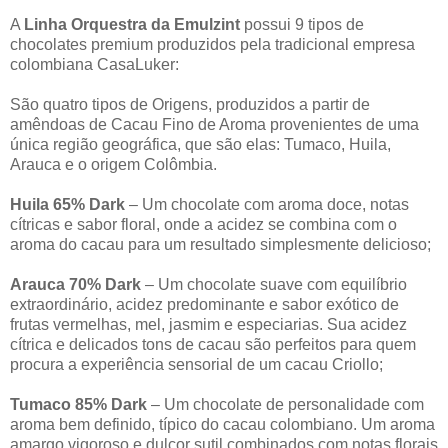
A
Linha Orquestra da Emulzint
possui 9 tipos de
chocolates premium produzidos pela tradicional empresa
colombiana CasaLuker:
São quatro tipos de Origens, produzidos a partir de
amêndoas de Cacau Fino de Aroma provenientes de uma
única região geográfica, que são elas: Tumaco, Huila,
Arauca e o origem Colômbia.
Huila 65% Dark
– Um chocolate com aroma doce, notas
cítricas e sabor floral, onde a acidez se combina com o
aroma do cacau para um resultado simplesmente delicioso;
Arauca 70% Dark
– Um chocolate suave com equilíbrio
extraordinário, acidez predominante e sabor exótico de
frutas vermelhas, mel, jasmim e especiarias. Sua acidez
cítrica e delicados tons de cacau são perfeitos para quem
procura a experiência sensorial de um cacau Criollo;
Tumaco 85% Dark
– Um chocolate de personalidade com
aroma bem definido, típico do cacau colombiano. Um aroma
amargo vigoroso e dulçor sutil combinados com notas florais