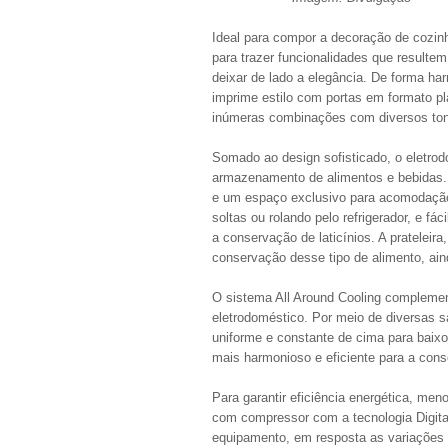
Ideal para compor a decoração de cozin
para trazer funcionalidades que resulte
deixar de lado a elegância. De forma ha
imprime estilo com portas em formato pl
inúmeras combinações com diversos tons
Somado ao design sofisticado, o eletrod
armazenamento de alimentos e bebidas. 
e um espaço exclusivo para acomodação
soltas ou rolando pelo refrigerador, e f
a conservação de laticínios. A prateleir
conservação desse tipo de alimento, aind
O sistema All Around Cooling complemen
eletrodoméstico. Por meio de diversas s
uniforme e constante de cima para baixo 
mais harmonioso e eficiente para a con
Para garantir eficiência energética, me
com compressor com a tecnologia Digital
equipamento, em resposta as variações 