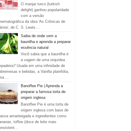
O manjar turco (turkish
delight) ganhou popularidade
com a versão
inematográfica da obra 'As Crônicas de
rnia', de C. S. Lewis....
Saiba de onde vem a
baunilha e aprenda a preparar
essência natural
Você sabia que a baunilha é
a vagem de uma orquídea
repadeira? Usada em uma infinidade de
obremesas e bebidas, a Vanilla planifólia,
ma ...
Banoffee Pie | Aprenda a
preparar a famosa torta de
origem inglesa
Banoffee Pie é uma torta de
origem inglesa com base de
assa amanteigada e ingredientes como
ananas, toffee (doce de leite mais
onsistent...