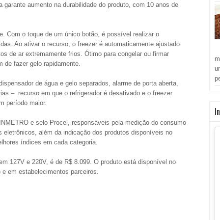
a garante aumento na durabilidade do produto, com 10 anos de
. Com o toque de um único botão, é possível realizar o
as. Ao ativar o recurso, o freezer é automaticamente ajustado
tos de ar extremamente frios. Ótimo para congelar ou firmar
m
 de fazer gelo rapidamente.
u
p
dispensador de água e gelo separados, alarme de porta aberta,
ias –
recurso em que o refrigerador é desativado e o freezer
m período maior.
I
do INMETRO e selo Procel, responsáveis pela medição do consumo
s eletrônicos, além da indicação dos produtos disponíveis no
lhores índices em cada categoria.
 em 127V e 220V, é de R$ 8.099. O produto está disponível no
e em estabelecimentos parceiros.
: