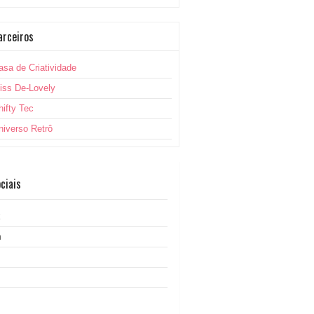
arceiros
asa de Criatividade
iss De-Lovely
hifty Tec
niverso Retrô
ciais
k
m