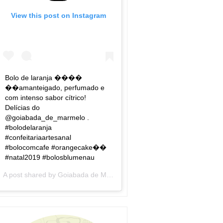
View this post on Instagram
Bolo de laranja ����
��amanteigado, perfumado e
com intenso sabor cítrico!
Delícias do
@goiabada_de_marmelo .
#bolodelaranja
#confeitariaartesanal
#bolocomcafe #orangecake��
#natal2019 #bolosblumenau
A post shared by
Goiabada de Marmelo
(@goiabada_de_marmelo) 