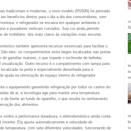
has tradicionais e modernas, o novo modelo (RS50N) foi pensado
m em benefícios diretos para o dia a dia dos consumidores, sem
c
rmoniosa, o refrigerador se encaixa em qualquer ambiente e
Ná
ano e puxadores verticais curvados. Sua cor ainda permite
 de mobiliário, dos mais claros às variações mais escuras.
oméstico também apresenta recursos essenciais para facilitar o
São eles: os compartimentos extra largos localizados nas portas
 de garrafas maiores, o que impede o incômodo de bebidas
ácil visualização. Outro recurso é o compartimento com tampa para
t
a, localizada na porta e especialmente desenhada para a
s
a ajuda na otimização do espaço interno do refrigerador.
u
ta o equipamento garantindo refrigeração por todos os cantos do
aídas de ar, a tecnologia age para manter uma temperatura
e da frente ao fundo do aparelho, o que resulta no resfriamento
servação dos alimentos.
m
nos ruídos e performance duradoura, o eletrodoméstico ainda conta
b
 Inverter. Ela ajusta automaticamente a velocidade do
c
de temperatura, com sete diferentes velocidades, funcionando de