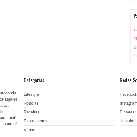
P
C
M
S
U
Categorias
Redes So
stronomia,
Lifestyle
Faceboo
de lugares
Notícias
Instagra
adas,
de
Receitas
Pinterest
 com muito
Restaurantes
Youtube
o assunto!
Vitrine