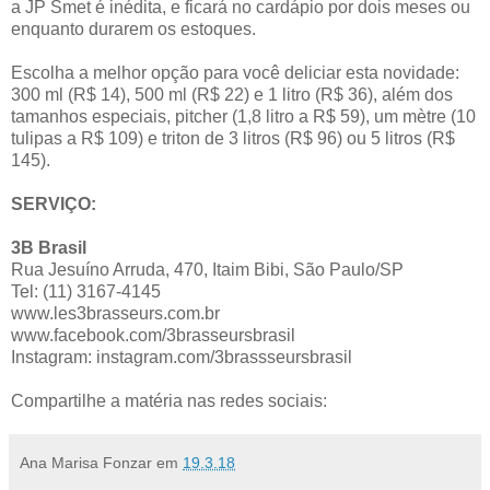
a JP Smet é inédita, e ficará no cardápio por dois meses ou
enquanto durarem os estoques.
Escolha a melhor opção para você deliciar esta novidade:
300 ml (R$ 14), 500 ml (R$ 22) e 1 litro (R$ 36), além dos
tamanhos especiais, pitcher (1,8 litro a R$ 59), um mètre (10
tulipas a R$ 109) e triton de 3 litros (R$ 96) ou 5 litros (R$
145).
SERVIÇO:
3B Brasil
Rua Jesuíno Arruda, 470, Itaim Bibi, São Paulo/SP
Tel: (11) 3167-4145
www.les3brasseurs.com.br
www.facebook.com/3brasseursbrasil
Instagram: instagram.com/3brassseursbrasil
Compartilhe a matéria nas redes sociais:
Ana Marisa Fonzar
em
19.3.18