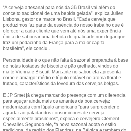
“A cerveja artesanal para nós da 3B Brasil vai além do
conceito tradicional de uma bebida gelada”, explica Julien
Lisbona, gestor da marca no Brasil. “Cada cerveja que
produzimos faz parte da essência do nosso trabalho que é
oferecer a cada cliente que vem até nós uma experiência
única de saborear uma bebida de qualidade num lugar que
traz um pedacinho da França para a maior capital
brasileira”, ele conclui.
Personalidade é o que não falta à sazonal preparada à base
de notas tostadas de biscoito e pão grelhado, vindos do
malte Vienna e Biscuit. Marcante no sabor, ela apresenta
corpo e amargor médio e lúpulo notável no aroma floral e
frutado, característicos da levedura das cervejas belgas.
E JP Smet já chega marcando presença com um diferencial
para aguçar ainda mais os amantes da boa cerveja:
modernizada com lúpulo americano “para surpreender e
agradar ao paladar dos consumidores de cerveja,
especialmente brasileiros”, explica o cervejeiro Clement
Chevalier. Segundo ele, “a nova sazonal adota o estilo
tradicional da região dos Flandres, na Bélgica e também do