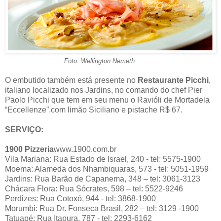
Foto: Wellington Nemeth
O embutido também está presente no
Restaurante Picchi
,
italiano localizado nos Jardins, no comando do chef Pier
Paolo Picchi que tem em seu menu o Ravióli de Mortadela
“Eccellenze”,com limão Siciliano e pistache R$ 67.
SERVIÇO:
1900 Pizzeria
www.1900.com.br
Vila Mariana: Rua Estado de Israel, 240 - tel: 5575-1900
Moema: Alameda dos Nhambiquaras, 573 - tel: 5051-1959
Jardins: Rua Barão de Capanema, 348 – tel: 3061-3123
Chácara Flora: Rua Sócrates, 598 – tel: 5522-9246
Perdizes: Rua Cotoxó, 944 - tel: 3868-1900
Morumbi: Rua Dr. Fonseca Brasil, 282 – tel: 3129 -1900
Tatuapé: Rua Itapura, 787 - tel: 2293-6162