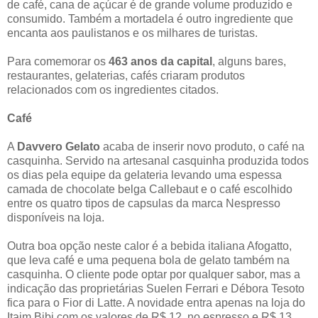
de café, cana de açúcar é de grande volume produzido e
consumido. Também a mortadela é outro ingrediente que
encanta aos paulistanos e os milhares de turistas.
Para comemorar os
463 anos da capital
, alguns bares,
restaurantes, gelaterias, cafés criaram produtos
relacionados com os ingredientes citados.
Café
A
Davvero Gelato
acaba de inserir novo produto, o café na
casquinha. Servido na artesanal casquinha produzida todos
os dias pela equipe da gelateria levando uma espessa
camada de chocolate belga Callebaut e o café escolhido
entre os quatro tipos de capsulas da marca Nespresso
disponíveis na loja.
Outra boa opção neste calor é a bebida italiana Afogatto,
que leva café e uma pequena bola de gelato também na
casquinha. O cliente pode optar por qualquer sabor, mas a
indicação das proprietárias Suelen Ferrari e Débora Tesoto
fica para o Fior di Latte. A novidade entra apenas na loja do
Itaim Bibi com os valores de R$ 12, no espresso e R$ 13