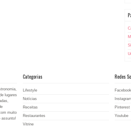
P
C
M
S
U
Categorias
Redes So
stronomia,
Lifestyle
Faceboo
de lugares
Notícias
Instagra
adas,
de
Receitas
Pinterest
 com muito
Restaurantes
Youtube
o assunto!
Vitrine