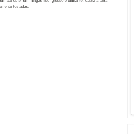
 rum até obter um mingau liso, grosso e brilhante. Cubra a torta.
emente tostadas.
: