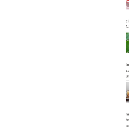
c
Ná
t
s
u
m
b
c