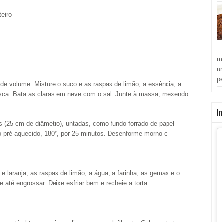
eiro
m
u
p
de volume. Misture o suco e as raspas de limão, a essência, a
osca. Bata as claras em neve com o sal. Junte à massa, mexendo
I
s (25 cm de diâmetro), untadas, como fundo forrado de papel
 pré-aquecido, 180°, por 25 minutos. Desenforme morno e
e laranja, as raspas de limão, a água, a farinha, as gemas e o
 até engrossar. Deixe esfriar bem e recheie a torta.