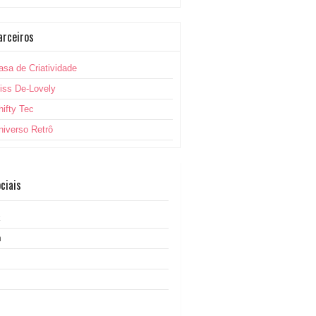
arceiros
asa de Criatividade
iss De-Lovely
hifty Tec
niverso Retrô
ciais
k
m