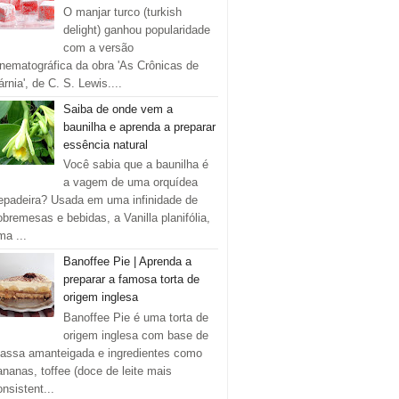
O manjar turco (turkish
delight) ganhou popularidade
com a versão
inematográfica da obra 'As Crônicas de
rnia', de C. S. Lewis....
Saiba de onde vem a
baunilha e aprenda a preparar
essência natural
Você sabia que a baunilha é
a vagem de uma orquídea
repadeira? Usada em uma infinidade de
obremesas e bebidas, a Vanilla planifólia,
ma ...
Banoffee Pie | Aprenda a
preparar a famosa torta de
origem inglesa
Banoffee Pie é uma torta de
origem inglesa com base de
assa amanteigada e ingredientes como
ananas, toffee (doce de leite mais
onsistent...