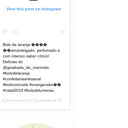
View this post on Instagram
Bolo de laranja ����
��amanteigado, perfumado e
com intenso sabor cítrico!
Delícias do
@goiabada_de_marmelo .
#bolodelaranja
#confeitariaartesanal
#bolocomcafe #orangecake��
#natal2019 #bolosblumenau
A post shared by
Goiabada de Marmelo
(@goiabada_de_marmelo) 