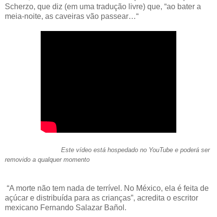
Scherzo, que diz (em uma tradução livre) que, “ao bater a
meia-noite, as caveiras vão passear…“
Este vídeo está hospedado no YouTube e poderá ser
removido a qualquer momento
“A morte não tem nada de terrível. No México, ela é feita de
açúcar e distribuída para as crianças”, acredita o escritor
mexicano Fernando Salazar Bañol.