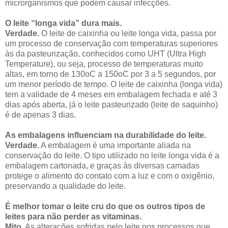
microrganismos que podem causar infecções.
O leite “longa vida” dura mais.
Verdade.
O leite de caixinha ou leite longa vida, passa por
um processo de conservação com temperaturas superiores
às da pasteurização, conhecidos como UHT (Ultra High
Temperature), ou seja, processo de temperaturas muito
altas, em torno de 130oC a 150oC por 3 a 5 segundos, por
um menor período de tempo. O leite de caixinha (longa vida)
tem a validade de 4 meses em embalagem fechada e até 3
dias após aberta, já o leite pasteurizado (leite de saquinho)
é de apenas 3 dias.
As embalagens influenciam na durabilidade do leite.
Verdade.
A embalagem é uma importante aliada na
conservação do leite. O tipo utilizado no leite longa vida é a
embalagem cartonada, e graças às diversas camadas
protege o alimento do contato com a luz e com o oxigênio,
preservando a qualidade do leite.
É melhor tomar o leite cru do que os outros tipos de
leites para não perder as vitaminas.
Mito.
As alterações sofridas pelo leite nos processos que