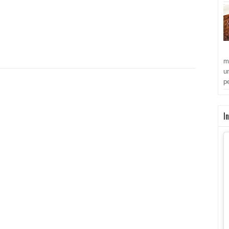
:
m
u
p
I