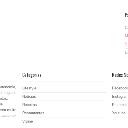
P
C
M
S
U
Categorias
Redes So
stronomia,
Lifestyle
Faceboo
de lugares
Notícias
Instagra
adas,
de
Receitas
Pinterest
 com muito
Restaurantes
Youtube
o assunto!
Vitrine