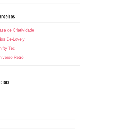
arceiros
asa de Criatividade
iss De-Lovely
hifty Tec
niverso Retrô
ciais
k
m