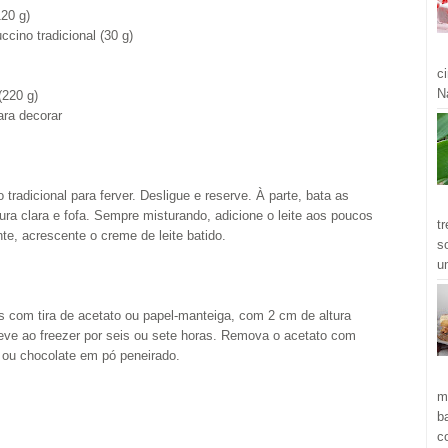
120 g)
cino tradicional (30 g)
c
Ná
(220 g)
ara decorar
tradicional para ferver. Desligue e reserve. À parte, bata as
a clara e fofa. Sempre misturando, adicione o leite aos poucos
t
te, acrescente o creme de leite batido.
s
u
s com tira de acetato ou papel-manteiga, com 2 cm de altura
leve ao freezer por seis ou sete horas. Remova o acetato com
 ou chocolate em pó peneirado.
m
b
c