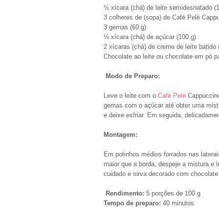
½ xícara (chá) de leite semidesnatado (
3 colheres de (sopa) de Café Pelé Cappuc
3 gemas (60 g)
½ xícara (chá) de açúcar (100 g)
2 xícaras (chá) de creme de leite batido 
Chocolate ao leite ou chocolate em pó p
Modo de Preparo:
Leve o leite com o
Café Pelé
Cappuccino 
gemas com o açúcar até obter uma mistur
e deixe esfriar. Em seguida, delicadamen
Montagem:
Em potinhos médios forrados nas laterai
maior que a borda, despeje a mistura e 
cuidado e sirva decorado com chocolate
Rendimento:
5 porções de 100 g
Tempo de preparo:
40 minutos