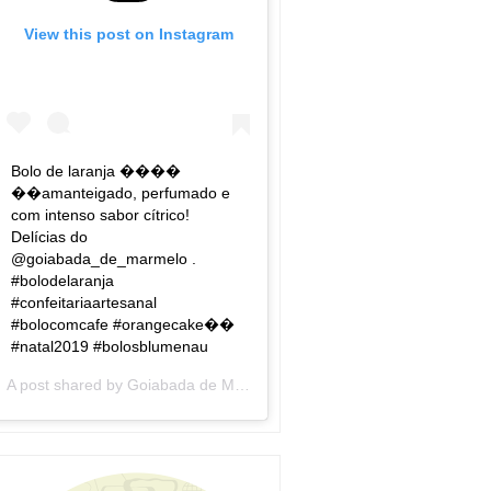
View this post on Instagram
Bolo de laranja ����
��amanteigado, perfumado e
com intenso sabor cítrico!
Delícias do
@goiabada_de_marmelo .
#bolodelaranja
#confeitariaartesanal
#bolocomcafe #orangecake��
#natal2019 #bolosblumenau
A post shared by
Goiabada de Marmelo
(@goiabada_de_marmelo) 