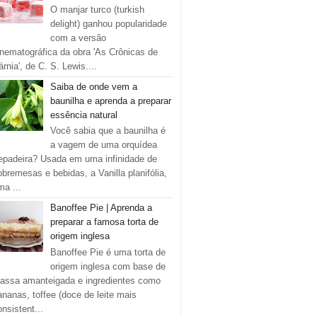
O manjar turco (turkish
delight) ganhou popularidade
com a versão
inematográfica da obra 'As Crônicas de
rnia', de C. S. Lewis....
Saiba de onde vem a
baunilha e aprenda a preparar
essência natural
Você sabia que a baunilha é
a vagem de uma orquídea
repadeira? Usada em uma infinidade de
obremesas e bebidas, a Vanilla planifólia,
ma ...
Banoffee Pie | Aprenda a
preparar a famosa torta de
origem inglesa
Banoffee Pie é uma torta de
origem inglesa com base de
assa amanteigada e ingredientes como
ananas, toffee (doce de leite mais
onsistent...