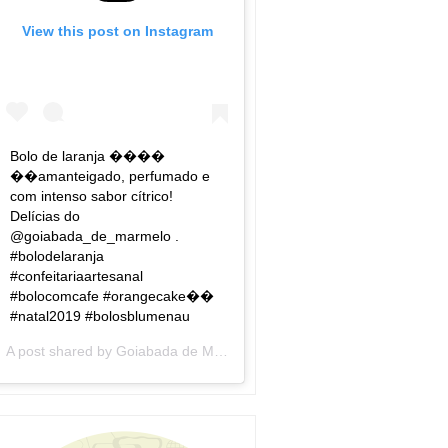
View this post on Instagram
Bolo de laranja ����
��amanteigado, perfumado e
com intenso sabor cítrico!
Delícias do
@goiabada_de_marmelo .
#bolodelaranja
#confeitariaartesanal
#bolocomcafe #orangecake��
#natal2019 #bolosblumenau
A post shared by
Goiabada de Marmelo
(@goiabada_de_marmelo) 