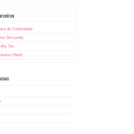
arceiros
asa de Criatividade
iss De-Lovely
hifty Tec
niverso Retrô
ciais
k
m