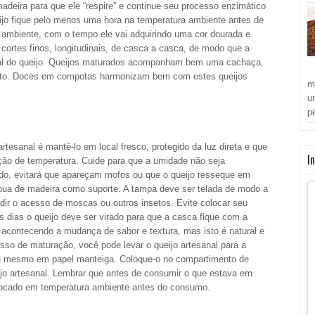
adeira para que ele “respire” e continue seu processo enzimático
ijo fique pelo menos uma hora na temperatura ambiente antes de
ambiente, com o tempo ele vai adquirindo uma cor dourada e
 cortes finos, longitudinais, de casca a casca, de modo que a
otal do queijo. Queijos maturados acompanham bem uma cachaça,
into. Doces em compotas harmonizam bem com estes queijos
m
u
p
rtesanal é mantê-lo em local fresco, protegido da luz direta e que
I
iação de temperatura. Cuide para que a umidade não seja
do, evitará que apareçam mofos ou que o queijo resseque em
bua de madeira como suporte. A tampa deve ser telada de modo a
edir o acesso de moscas ou outros insetos. Evite colocar seu
is dias o queijo deve ser virado para que a casca fique com a
contecendo a mudança de sabor e textura, mas isto é natural e
esso de maturação, você pode levar o queijo artesanal para a
ou mesmo em papel manteiga. Coloque-o no compartimento de
jo artesanal. Lembrar que antes de consumir o que estava em
colocado em temperatura ambiente antes do consumo.