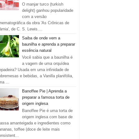
O manjar turco (turkish
delight) ganhou popularidade
com a versão
inematográfica da obra 'As Crônicas de
rnia', de C. S. Lewis....
Saiba de onde vem a
baunilha e aprenda a preparar
essência natural
Você sabia que a baunilha é
a vagem de uma orquídea
repadeira? Usada em uma infinidade de
obremesas e bebidas, a Vanilla planifólia,
ma ...
Banoffee Pie | Aprenda a
preparar a famosa torta de
origem inglesa
Banoffee Pie é uma torta de
origem inglesa com base de
assa amanteigada e ingredientes como
ananas, toffee (doce de leite mais
onsistent...