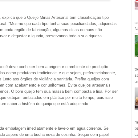
 explica que o Queijo Minas Artesanal tem classificação tipo
c
ral. “Mesmo que cada tipo tenha suas peculiaridades, adquiridas
Ná
om cada região de fabricação, algumas dicas comuns são
var e degustar a iguaria, preservando toda a sua riqueza
, você deve conhecer bem a origem e o ambiente de produção.
t
das como produtoras tradicionais e que sejam, preferencialmente,
s
junto aos órgãos de vigilância sanitária. Prefira queijos com
u
am com acabamento e cor uniformes. Evite queijos artesanais
ernos. O bom queijo tem sua massa bem compacta e lisa. Por ser
 que estejam embalados em plástico por muito tempo, pois isso
ure saber a história do queijo que está adquirindo.
m
b
-o da embalagem imediatamente e lave-o em água corrente. Se
c
lado áspero de uma bucha nova de cozinha. Seque com papel