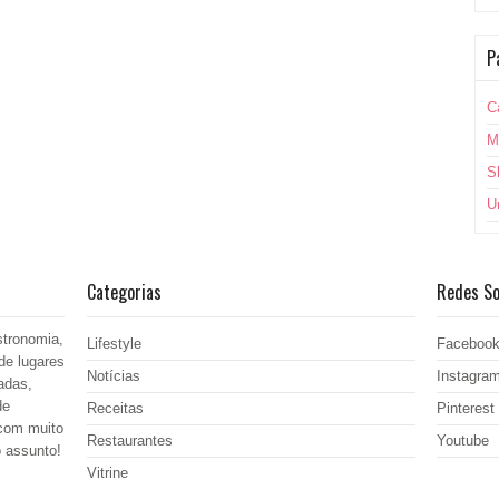
P
C
M
S
U
Categorias
Redes So
stronomia,
Lifestyle
Faceboo
de lugares
Notícias
Instagra
adas,
de
Receitas
Pinterest
 com muito
Restaurantes
Youtube
o assunto!
Vitrine