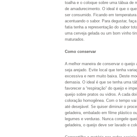
toalha e o coloque sobre uma tábua de m
de amadurecimento. O ideal é que o que
ser consumido. Ficando em temperatura 
acentuando o sabor. Para degustar, faça
fatia tenha a representação do sabor t
uma cerveja gelada ou um bom vinho t
maturados.
Como conservar
A melhor maneira de conservar o queijo a
seja arejado. Evite local que tenha var
excessiva e nem muito baixa. Deste mo
demasia. O ideal é que se tenha uma tá
favorecer a “respiração” do queijo e imp
queijo sobre pratos ou vidros. A cada do
coloração homogênea. Com o tempo vai a
até desejável. Se quiser diminuir o proc
geladeira, embalado em filme plástico 
legumes e verduras. Nunca congele quei
geladeira, o queijo deve ser lavado e 