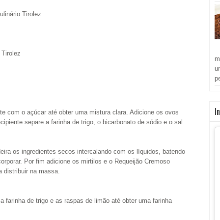
inário Tirolez
Tirolez
m
u
p
I
e com o açúcar até obter uma mistura clara. Adicione os ovos
iente separe a farinha de trigo, o bicarbonato de sódio e o sal.
eira os ingredientes secos intercalando com os líquidos, batendo
orporar. Por fim adicione os mirtilos e o Requeijão Cremoso
distribuir na massa.
 farinha de trigo e as raspas de limão até obter uma farinha