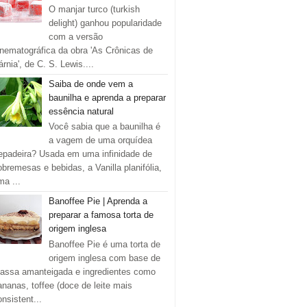
O manjar turco (turkish
delight) ganhou popularidade
com a versão
inematográfica da obra 'As Crônicas de
rnia', de C. S. Lewis....
Saiba de onde vem a
baunilha e aprenda a preparar
essência natural
Você sabia que a baunilha é
a vagem de uma orquídea
repadeira? Usada em uma infinidade de
obremesas e bebidas, a Vanilla planifólia,
ma ...
Banoffee Pie | Aprenda a
preparar a famosa torta de
origem inglesa
Banoffee Pie é uma torta de
origem inglesa com base de
assa amanteigada e ingredientes como
ananas, toffee (doce de leite mais
onsistent...