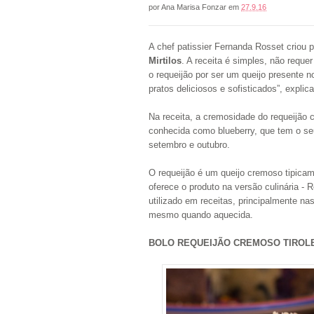
por
Ana Marisa Fonzar
em
27.9.16
A chef patissier Fernanda Rosset criou 
Mirtilos
. A receita é simples, não reque
o requeijão por ser um queijo presente n
pratos deliciosos e sofisticados”, explic
Na receita, a cremosidade do requeijão 
conhecida como blueberry, que tem o se
setembro e outubro.
O requeijão é um queijo cremoso tipicamen
oferece o produto na versão culinária - 
utilizado em receitas, principalmente na
mesmo quando aquecida.
BOLO REQUEIJÃO CREMOSO TIROLE