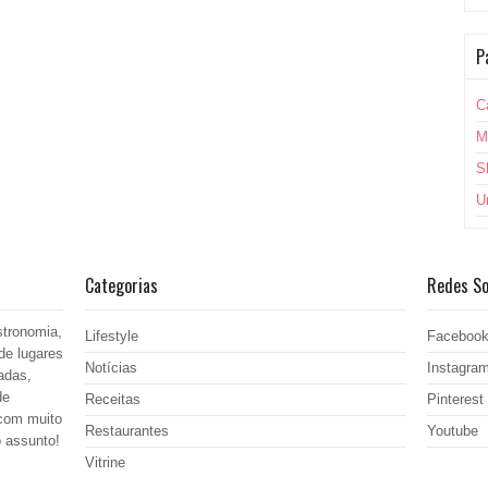
P
C
M
S
U
Categorias
Redes So
stronomia,
Lifestyle
Faceboo
de lugares
Notícias
Instagra
adas,
de
Receitas
Pinterest
 com muito
Restaurantes
Youtube
o assunto!
Vitrine