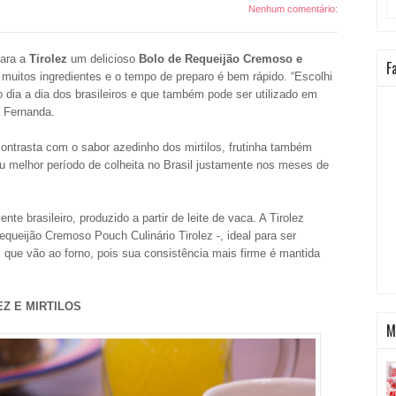
Nenhum comentário:
para a
Tirolez
um delicioso
Bolo de Requeijão Cremoso e
F
r muitos ingredientes e o tempo de preparo é bem rápido. “Escolhi
o dia a dia dos brasileiros e que também pode ser utilizado em
a Fernanda.
contrasta com o sabor azedinho dos mirtilos, frutinha também
u melhor período de colheita no Brasil justamente nos meses de
te brasileiro, produzido a partir de leite de vaca. A Tirolez
Requeijão Cremoso Pouch Culinário Tirolez -, ideal para ser
s que vão ao forno, pois sua consistência mais firme é mantida
Z E MIRTILOS
M