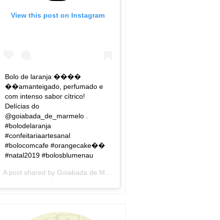
View this post on Instagram
Bolo de laranja ����
��amanteigado, perfumado e
com intenso sabor cítrico!
Delícias do
@goiabada_de_marmelo .
#bolodelaranja
#confeitariaartesanal
#bolocomcafe #orangecake��
#natal2019 #bolosblumenau
A post shared by
Goiabada de Marmelo
(@goiabada_de_marmelo) 