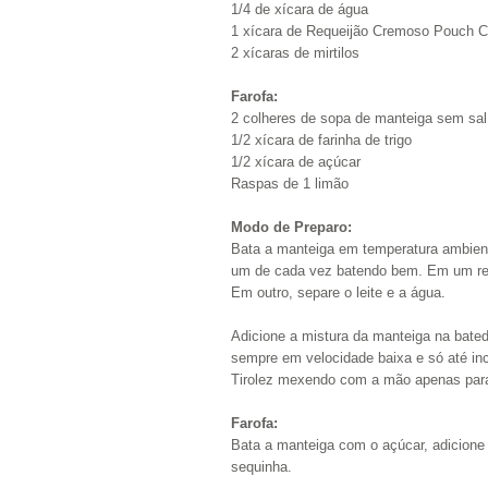
1/4 de xícara de água
1 xícara de Requeijão Cremoso Pouch Cul
2 xícaras de mirtilos
Farofa:
2 colheres de sopa de manteiga sem sal 
1/2 xícara de farinha de trigo
1/2 xícara de açúcar
Raspas de 1 limão
Modo de Preparo:
Bata a manteiga em temperatura ambient
um de cada vez batendo bem. Em um recip
Em outro, separe o leite e a água.
Adicione a mistura da manteiga na bated
sempre em velocidade baixa e só até inc
Tirolez mexendo com a mão apenas para 
Farofa:
Bata a manteiga com o açúcar, adicione a
sequinha.