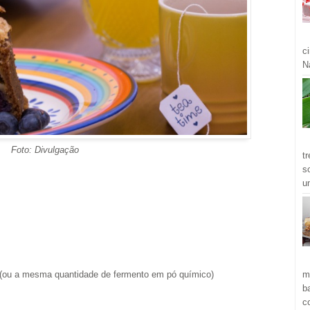
c
Ná
Foto: Divulgação
t
s
u
m
o (ou a mesma quantidade de fermento em pó químico)
b
c