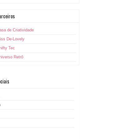
arceiros
asa de Criatividade
iss De-Lovely
hifty Tec
niverso Retrô
ciais
k
m